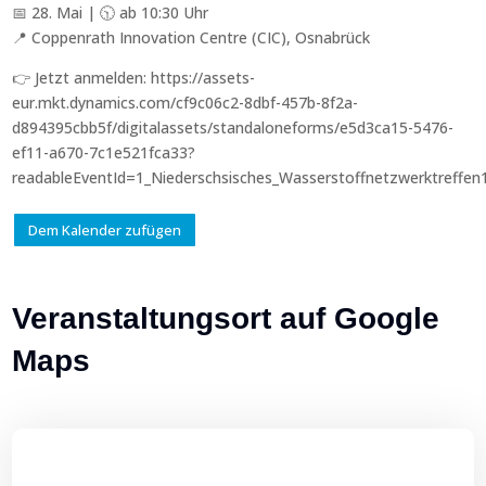
📅 28. Mai | 🕥 ab 10:30 Uhr
📍 Coppenrath Innovation Centre (CIC), Osnabrück
👉 Jetzt anmelden: https://assets-
eur.mkt.dynamics.com/cf9c06c2-8dbf-457b-8f2a-
d894395cbb5f/digitalassets/standaloneforms/e5d3ca15-5476-
ef11-a670-7c1e521fca33?
readableEventId=1_Niederschsisches_Wasserstoffnetzwerktreffe
Dem Kalender zufügen
Veranstaltungsort auf Google
Maps