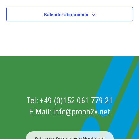
Veransta
Kalender abonnieren
Tel:
+49 (0)152 061 779 21
E-Mail:
info@prooh2v.net
Schicken Sie uns eine Nachricht