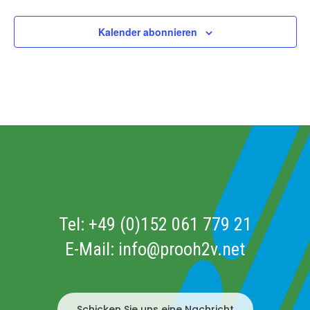
Veransta
Kalender abonnieren
Tel:
+49 (0)152 061 779 21
E-Mail:
info@prooh2v.net
Schicken Sie uns eine Nachricht