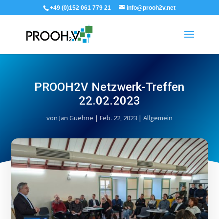
+49 (0)152 061 779 21
info@prooh2v.net
PROOH2V Netzwerk-Treffen
22.02.2023
von
Jan Guehne
|
Feb. 22, 2023
|
Allgemein