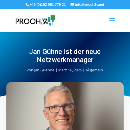
+49 (0)152 061 779 21
info@prooh2v.net
Jan Gühne ist der neue
Netzwerkmanager
von
Jan Guehne
|
März 16, 2025
|
Allgemein